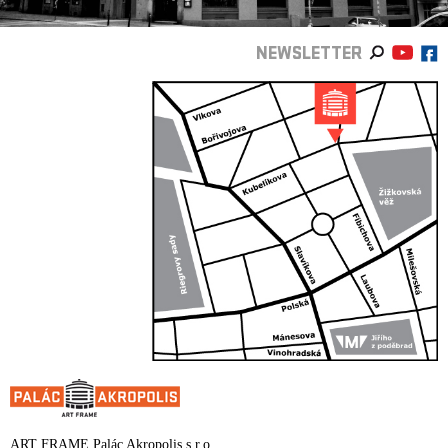
NEWSLETTER
ART FRAME Palác Akropolis s.r.o.