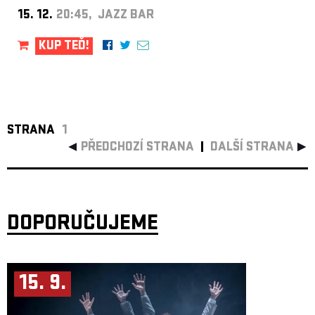
15. 12.
20:45, JAZZ BAR
KUP TEĎ!
STRANA
1
PŘEDCHOZÍ STRANA
DALŠÍ STRANA
DOPORUČUJEME
15. 9.