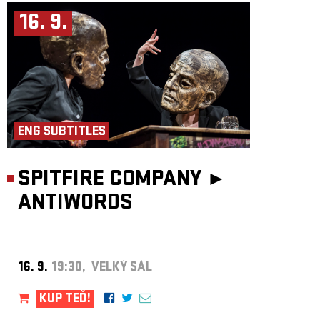
16. 9.
ENG SUBTITLES
SPITFIRE COMPANY ►
ANTIWORDS
16. 9.
19:30, VELKÝ SÁL
KUP TEĎ!