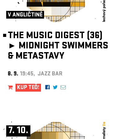
ARCHIV
NEWSLETT
V ANGLIČTINĚ
THE MUSIC DIGEST (36)
►
MIDNIGHT SWIMMERS
& METASTAVY
8. 9.
19:45, JAZZ BAR
KUP TEĎ!
7. 10.