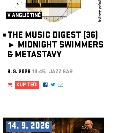
ARCHIV
NEWSLETT
V ANGLIČTINĚ
THE MUSIC DIGEST (36)
►
MIDNIGHT SWIMMERS
& METASTAVY
8. 9. 2026
19:45, JAZZ BAR
KUP TEĎ!
14. 9. 2026