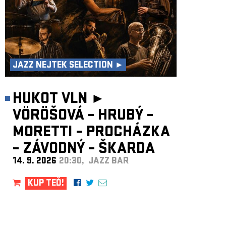
JAZZ NEJTEK SELECTION ►
HUKOT VLN ►
VÖRÖŠOVÁ – HRUBÝ –
MORETTI – PROCHÁZKA
– ZÁVODNÝ – ŠKARDA
14. 9. 2026
20:30, JAZZ BAR
KUP TEĎ!