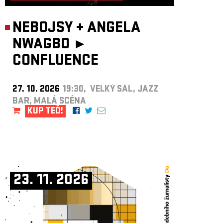
NEBOJSY
+
ANGELA
NWAGBO ►
CONFLUENCE
27. 10. 2026
19:30, VELKÝ SÁL, JAZZ
BAR, MALÁ SCÉNA
KUP TEĎ!
23. 11. 2026