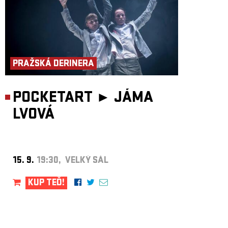
PRAŽSKÁ DERINERA
POCKETART ►
JÁMA
LVOVÁ
15. 9.
19:30, VELKÝ SÁL
KUP TEĎ!