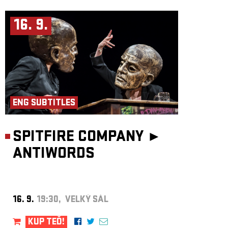
16. 9.
ENG SUBTITLES
SPITFIRE COMPANY ►
ANTIWORDS
16. 9.
19:30, VELKÝ SÁL
KUP TEĎ!