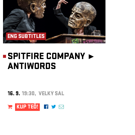
ENG SUBTITLES
SPITFIRE COMPANY ►
ANTIWORDS
16. 9.
19:30, VELKÝ SÁL
KUP TEĎ!