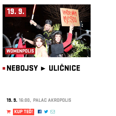
19. 9.
WOMENPOLIS
NEBOJSY ►
ULIČNICE
19. 9.
16:00, PALÁC AKROPOLIS
KUP TEĎ!