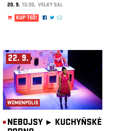
20. 9.
13:30, VELKÝ SÁL
KUP TEĎ!
22. 9.
WOMENPOLIS
NEBOJSY ►
KUCHYŇSKÉ