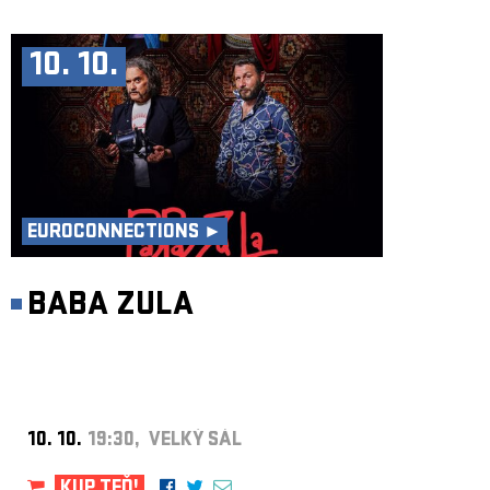
10. 10.
EUROCONNECTIONS ►
BABA ZULA
10. 10.
19:30, VELKÝ SÁL
KUP TEĎ!