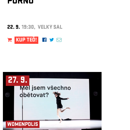
PORNO
22. 9.
19:30, VELKÝ SÁL
KUP TEĎ!
27. 9.
WOMENPOLIS