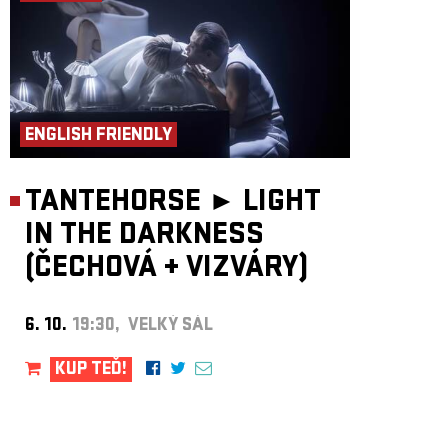
ENGLISH FRIENDLY
TANTEHORSE ►
LIGHT
IN THE DARKNESS
(ČECHOVÁ
+
VIZVÁRY)
6. 10.
19:30, VELKÝ SÁL
KUP TEĎ!