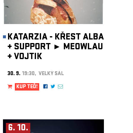
KATARZIA - KŘEST ALBA
+
SUPPORT ►
MEOWLAU
+
VOJTIK
30. 9.
19:30, VELKÝ SÁL
KUP TEĎ!
6. 10.