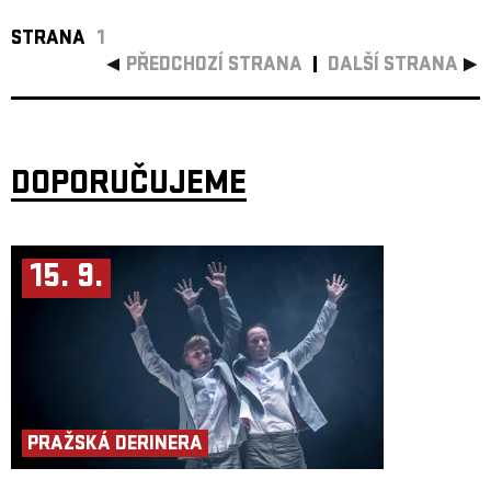
STRANA
1
PŘEDCHOZÍ STRANA
DALŠÍ STRANA
DOPORUČUJEME
15. 9.
PRAŽSKÁ DERINERA