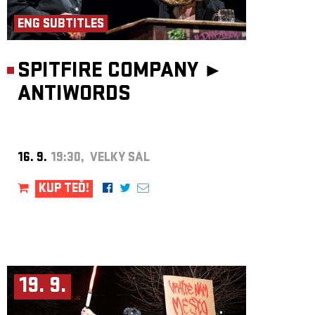
ENG SUBTITLES
SPITFIRE COMPANY ►
ANTIWORDS
16. 9.
19:30, VELKÝ SÁL
KUP TEĎ!
19. 9.