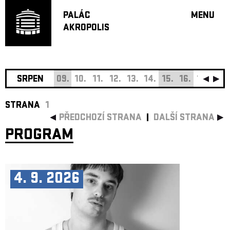
PALÁC
MENU
AKROPOLIS
PROGRA
VELKÝ S
MALÁ S
JAZZ BA
SRPEN
09.
10.
11.
12.
13.
14.
15.
16.
17.
18.
DOPORU
STRANA
1
HUDBA
PŘEDCHOZÍ STRANA
DALŠÍ STRANA
DIVADLO
PROGRAM
OFF PR
DÁRKOVÉ 
O AKROPOL
4. 9. 2026
PROJEKTY
UNDERGRO
KONTAKTY