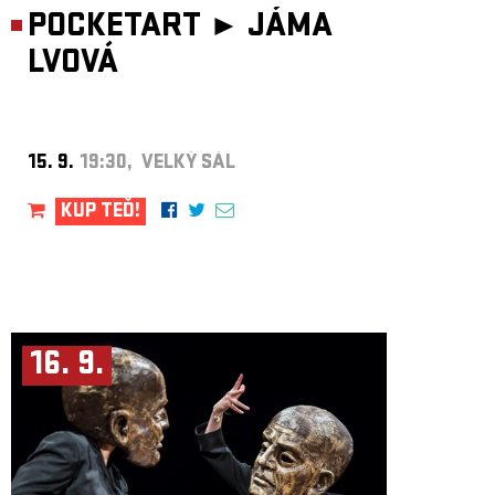
POCKETART ►
JÁMA
LVOVÁ
15. 9.
19:30, VELKÝ SÁL
KUP TEĎ!
16. 9.