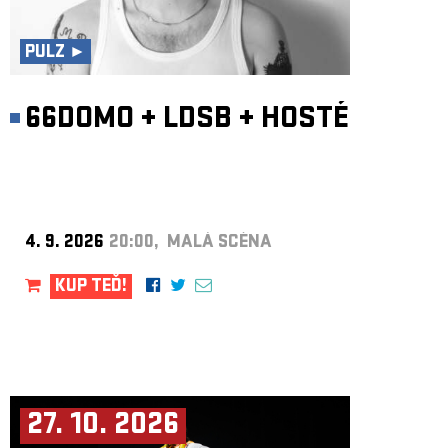
ARCHIV
NEWSLETT
PULZ ►
66DOMO
+
LDSB
+
HOSTÉ
4. 9. 2026
20:00, MALÁ SCÉNA
KUP TEĎ!
27. 10. 2026