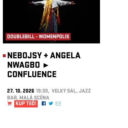
DOUBLEBILL - WOMENPOLIS
NEBOJSY
+
ANGELA
NWAGBO ►
CONFLUENCE
27. 10. 2026
19:30, VELKÝ SÁL, JAZZ
BAR, MALÁ SCÉNA
KUP TEĎ!